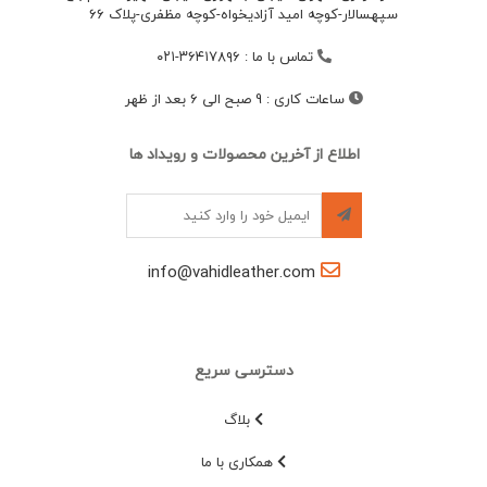
سپهسالار-کوچه امید آزادیخواه-کوچه مظفری-پلاک 66
تماس با ما
:
۳۶۴۱۷۸۹۶-۰۲۱
ساعات کاری
:
9 صبح الی 6 بعد از ظهر
اطلاع از آخرین محصولات و رویداد ها
info@vahidleather.com
دسترسی سریع
بلاگ
همکاری با ما