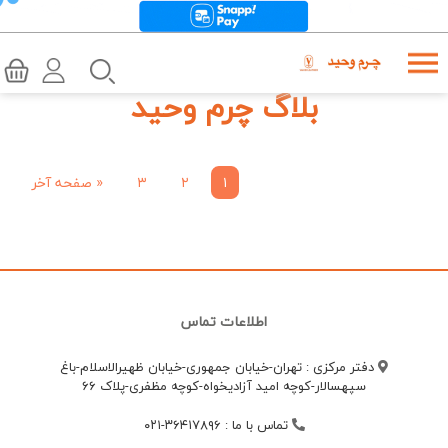
بلاگ چرم وحید
۱
۲
۳
«
صفحه آخر
اطلاعات تماس
دفتر مرکزی : تهران-خیابان جمهوری-خیابان ظهیرالاسلام-باغ
سپهسالار-کوچه امید آزادیخواه-کوچه مظفری-پلاک 66
تماس با ما
:
۳۶۴۱۷۸۹۶-۰۲۱