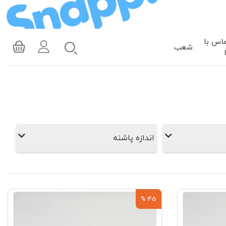
اس با
شعب
اندازه پاشنه
45 %