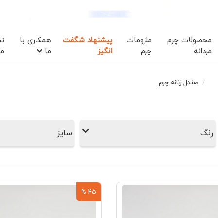
محصولات چرم
ملزومات
پیشنهاد شگفت
همکاری با
تم
مردانه
چرم
انگیز
ما
ما
صندل زنانه چرم
رنگ
سایز
45 %