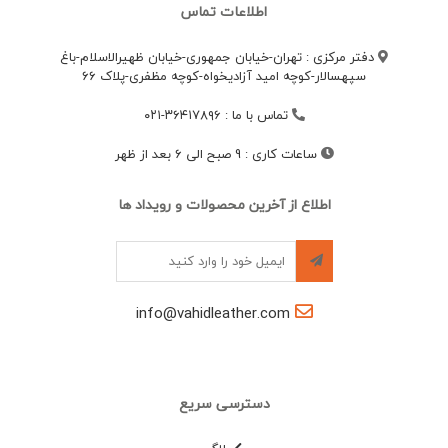
اطلاعات تماس
دفتر مرکزی : تهران-خیابان جمهوری-خیابان ظهیرالاسلام-باغ
سپهسالار-کوچه امید آزادیخواه-کوچه مظفری-پلاک 66
تماس با ما
:
۳۶۴۱۷۸۹۶-۰۲۱
ساعات کاری
:
9 صبح الی 6 بعد از ظهر
اطلاع از آخرین محصولات و رویداد ها
info@vahidleather.com
دسترسی سریع