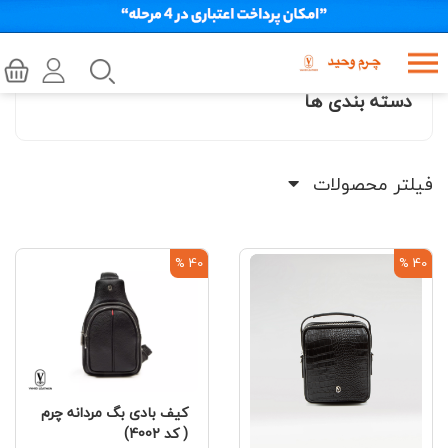
دسته بندی ها
فیلتر محصولات
40 %
40 %
کیف بادی بگ مردانه چرم
( کد 4002)