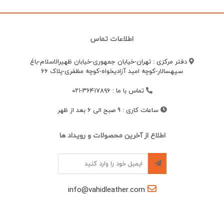
اطلاعات تماس
دفتر مرکزی : تهران-خیابان جمهوری-خیابان ظهیرالاسلام-باغ
سپهسالار-کوچه امید آزادیخواه-کوچه مظفری-پلاک 66
تماس با ما
:
۳۶۴۱۷۸۹۶-۰۲۱
ساعات کاری
:
9 صبح الی 6 بعد از ظهر
اطلاع از آخرین محصولات و رویداد ها
info@vahidleather.com