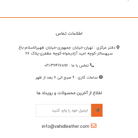
اطلاعات تماس
دفتر مرکزی : تهران-خیابان جمهوری-خیابان ظهیرالاسلام-باغ
سپهسالار-کوچه امید آزادیخواه-کوچه مظفری-پلاک 66
تماس با ما
:
۳۶۴۱۷۸۹۶-۰۲۱
ساعات کاری
:
9 صبح الی 6 بعد از ظهر
اطلاع از آخرین محصولات و رویداد ها
info@vahidleather.com