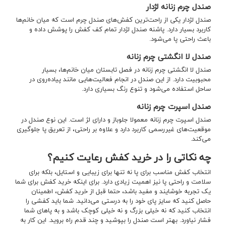
صندل چرم زنانه لژدار
صندل لژدار یکی از راحت‌ترین کفش‌های صندل چرم است که میان خانم‌ها
کاربرد بسیار دارد. پاشنه صندل لژدار تمام کف کفش را پوشش داده و
باعث راحتی پا می‌شود.
صندل لا انگشتی چرم زنانه
صندل لا انگشتی چرم زنانه در فصل تابستان میان خانم‌ها، بسیار
محبوبیت دارد. از این صندل در انجام فعالیت‌هایی مانند پیاده‌روی در
ساحل استفاده می‌شود و تنوع رنگ بسیاری دارد.
صندل اسپرت چرم زنانه
صندل اسپرت چرم زنانه معمولا جلوباز و دارای لژ است. این نوع صندل در
موقعیت‌های غیررسمی کاربرد دارد و علاوه بر راحتی، از تعریق پا جلوگیری
می‌کند.
چه نکاتی را در خرید کفش رعایت کنیم؟
انتخاب کفش مناسب برای پا نه تنها برای زیبایی و استایل، بلکه برای
سلامت و راحتی پا نیز اهمیت زیادی دارد. برای اینکه خرید کفش برای شما
یک تجربه خوشایند و مفید باشد، حتما قبل از خرید کفش، اطمینان
حاصل کنید که سایز پای خود را به درستی می‌دانید. شما باید کفشی را
انتخاب کنید که نه خیلی بزرگ و نه خیلی کوچک باشد و به پاهای شما
فشار نیاورد. بهتر است صندل را‌ بپوشید و چند قدم راه بروید. این کار به