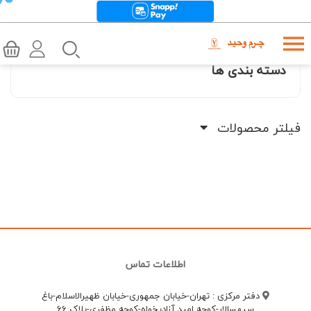
دسته بندی ها
فیلتر محصولات
اطلاعات تماس
دفتر مرکزی : تهران-خیابان جمهوری-خیابان ظهیرالاسلام-باغ
سپهسالار-کوچه امید آزادیخواه-کوچه مظفری-پلاک 66