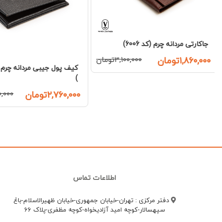
کیف پول کتی تمام چرم (کد 04
۲,۵۸۰,۰۰۰تومان
۰,۰۰۰
کیف پول جیبی مردانه چرم ( کد 6011
)
۲,۷۶۰,۰۰۰تومان
۴,۶۰۰,۰۰۰تومان
اطلاعات تماس
دفتر مرکزی : تهران-خیابان جمهوری-خیابان ظهیرالاسلام-باغ
سپهسالار-کوچه امید آزادیخواه-کوچه مظفری-پلاک 66