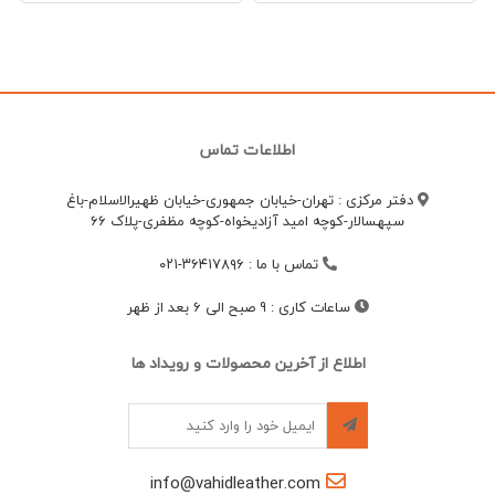
اطلاعات تماس
دفتر مرکزی : تهران-خیابان جمهوری-خیابان ظهیرالاسلام-باغ
سپهسالار-کوچه امید آزادیخواه-کوچه مظفری-پلاک 66
تماس با ما
:
۳۶۴۱۷۸۹۶-۰۲۱
ساعات کاری
:
9 صبح الی 6 بعد از ظهر
اطلاع از آخرین محصولات و رویداد ها
info@vahidleather.com