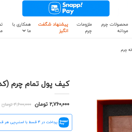
محصولات چرم
ملزومات
پیشنهاد شگفت
همکاری با
تم
مردانه
چرم
انگیز
ما
ما
نه چرم
کیف پول تمام چرم (کد 1012
۲,۷۶۰,۰۰۰ تومان
۴,۶۰۰,۰۰۰ تومان
پرداخت در 4 قسط با اسنپ‌پی هر قسط