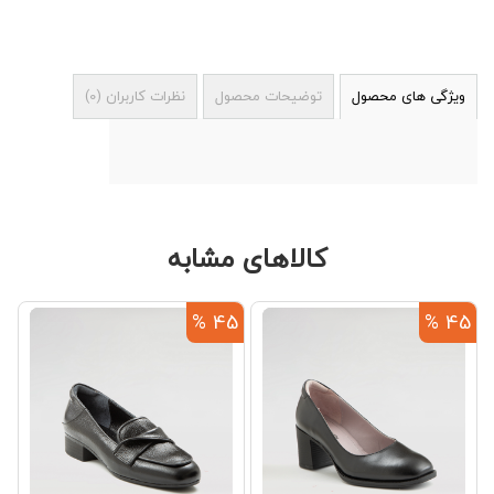
ویژگی های محصول
توضیحات محصول
نظرات کاربران
(
0
)
کالاهای مشابه
%
45 %
45 %