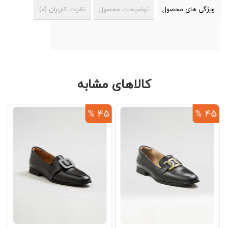
ویژگی های محصول
توضیحات محصول
نظرات کاربران
(
0
)
کالاهای مشابه
%
45 %
45 %