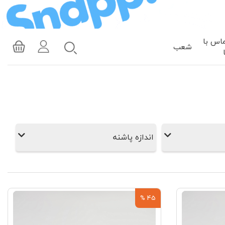
اس با
شعب
اندازه پاشنه
45 %