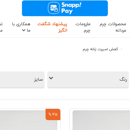
محصولات چرم
ملزومات
پیشنهاد شگفت
همکاری با
تم
مردانه
چرم
انگیز
ما
ما
کفش اسپرت زنانه چرم
رنگ
سایز
45 %