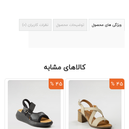
ویژگی های محصول
توضیحات محصول
نظرات کاربران
(
0
)
کالاهای مشابه
%
45 %
45 %