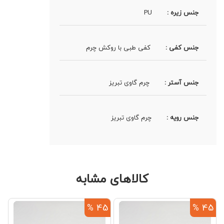
جنس زیره :
PU
جنس کفی :
کفی طبی با روکش چرم
جنس آستر :
چرم گاوی تبریز
جنس رویه :
چرم گاوی تبریز
کالاهای مشابه
%
45 %
45 %