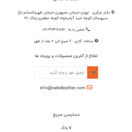
دفتر مرکزی : تهران-خیابان جمهوری-خیابان ظهیرالاسلام-باغ
سپهسالار-کوچه امید آزادیخواه-کوچه مظفری-پلاک 66
تماس با ما
:
۳۶۴۱۷۸۹۶-۰۲۱
ساعات کاری
:
9 صبح الی 6 بعد از ظهر
اطلاع از آخرین محصولات و رویداد ها
info@vahidleather.com
دسترسی سریع
بلاگ