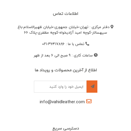
اطلاعات تماس
دفتر مرکزی : تهران-خیابان جمهوری-خیابان ظهیرالاسلام-باغ
سپهسالار-کوچه امید آزادیخواه-کوچه مظفری-پلاک 66
تماس با ما
:
۳۶۴۱۷۸۹۶-۰۲۱
ساعات کاری
:
9 صبح الی 6 بعد از ظهر
اطلاع از آخرین محصولات و رویداد ها
info@vahidleather.com
دسترسی سریع