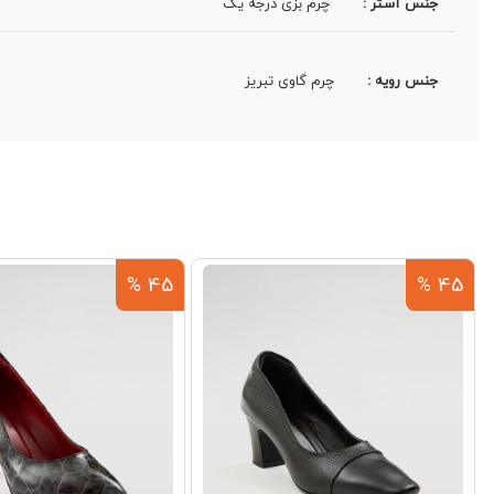
جنس آستر :
چرم بزی درجه یک
جنس رویه :
چرم گاوی تبریز
45 %
45 %