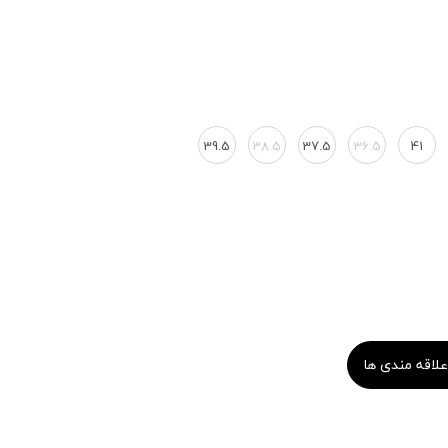
39.5
38.5
37.5
36.5
41
علاقه مندی ها