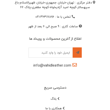
دفتر مرکزی : تهران-خیابان جمهوری-خیابان ظهیرالاسلام-باغ
سپهسالار-کوچه امید آزادیخواه-کوچه مظفری-پلاک 66
تماس با ما
:
۳۶۴۱۷۸۹۶-۰۲۱
ساعات کاری
:
9 صبح الی 6 بعد از ظهر
اطلاع از آخرین محصولات و رویداد ها
info@vahidleather.com
دسترسی سریع
بلاگ
همکاری با ما