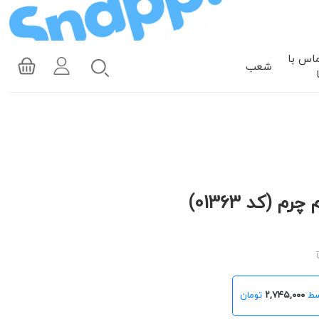
اس با
شعب
 (کد 01363)
۲,۷۴۵,۰۰۰
تومان