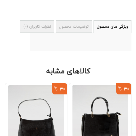
ویژگی های محصول
توضیحات محصول
نظرات کاربران
(
0
)
کالاهای مشابه
%
40 %
40 %