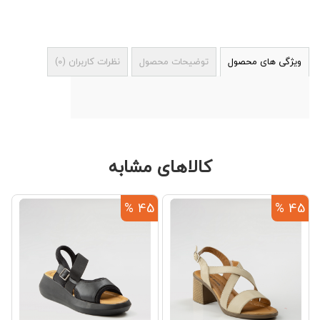
ویژگی های محصول
توضیحات محصول
نظرات کاربران
(
0
)
کالاهای مشابه
%
45 %
45 %