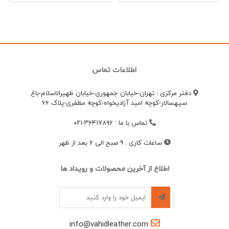
اطلاعات تماس
دفتر مرکزی : تهران-خیابان جمهوری-خیابان ظهیرالاسلام-باغ
سپهسالار-کوچه امید آزادیخواه-کوچه مظفری-پلاک 66
تماس با ما
:
۳۶۴۱۷۸۹۶-۰۲۱
ساعات کاری
:
9 صبح الی 6 بعد از ظهر
اطلاع از آخرین محصولات و رویداد ها
info@vahidleather.com