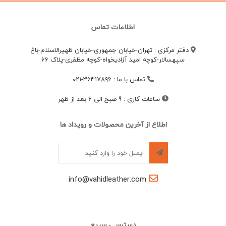
اطلاعات تماس
دفتر مرکزی : تهران-خیابان جمهوری-خیابان ظهیرالاسلام-باغ
سپهسالار-کوچه امید آزادیخواه-کوچه مظفری-پلاک 66
تماس با ما
:
۳۶۴۱۷۸۹۶-۰۲۱
ساعات کاری
:
9 صبح الی 6 بعد از ظهر
اطلاع از آخرین محصولات و رویداد ها
info@vahidleather.com
دسترسی سریع