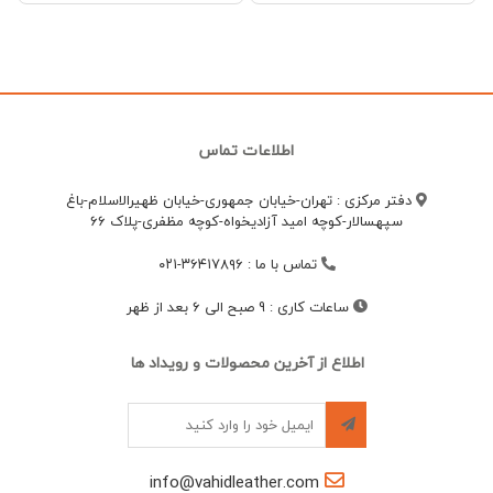
اطلاعات تماس
دفتر مرکزی : تهران-خیابان جمهوری-خیابان ظهیرالاسلام-باغ
سپهسالار-کوچه امید آزادیخواه-کوچه مظفری-پلاک 66
تماس با ما
:
۳۶۴۱۷۸۹۶-۰۲۱
ساعات کاری
:
9 صبح الی 6 بعد از ظهر
اطلاع از آخرین محصولات و رویداد ها
info@vahidleather.com