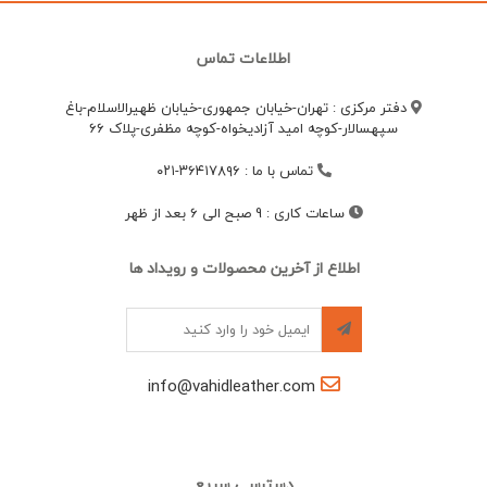
اطلاعات تماس
دفتر مرکزی : تهران-خیابان جمهوری-خیابان ظهیرالاسلام-باغ
سپهسالار-کوچه امید آزادیخواه-کوچه مظفری-پلاک 66
تماس با ما
:
۳۶۴۱۷۸۹۶-۰۲۱
ساعات کاری
:
9 صبح الی 6 بعد از ظهر
اطلاع از آخرین محصولات و رویداد ها
info@vahidleather.com
دسترسی سریع