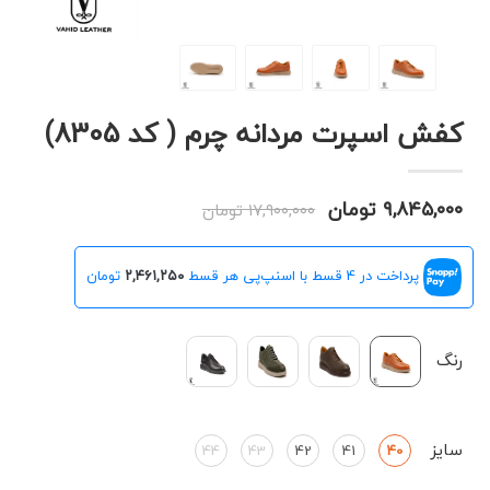
کفش اسپرت مردانه چرم ( کد 8305)
۹,۸۴۵,۰۰۰ تومان
۱۷,۹۰۰,۰۰۰ تومان
پرداخت در 4 قسط با اسنپ‌پی هر قسط
۲,۴۶۱,۲۵۰
تومان
رنگ
سایز
44
43
42
41
40