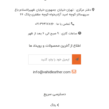
دفتر مرکزی : تهران-خیابان جمهوری-خیابان ظهیرالاسلام-باغ
سپهسالار-کوچه امید آزادیخواه-کوچه مظفری-پلاک 66
تماس با ما
:
۳۶۴۱۷۸۹۶-۰۲۱
ساعات کاری
:
9 صبح الی 6 بعد از ظهر
اطلاع از آخرین محصولات و رویداد ها
info@vahidleather.com
دسترسی سریع
بلاگ