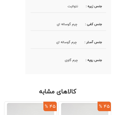
جنس زیره :
نئولایت
جنس کفی :
چرم گوساله ای
جنس آستر :
چرم گوساله ای
جنس رویه :
چرم گاوی
کالاهای مشابه
%
45 %
45 %