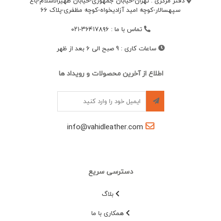
دفتر مرکزی : تهران-خیابان جمهوری-خیابان ظهیرالاسلام-باغ
سپهسالار-کوچه امید آزادیخواه-کوچه مظفری-پلاک 66
تماس با ما
:
۳۶۴۱۷۸۹۶-۰۲۱
ساعات کاری
:
9 صبح الی 6 بعد از ظهر
اطلاع از آخرین محصولات و رویداد ها
info@vahidleather.com
دسترسی سریع
بلاگ
همکاری با ما