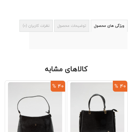
ویژگی های محصول
توضیحات محصول
نظرات کاربران
(
0
)
کالاهای مشابه
%
40 %
40 %