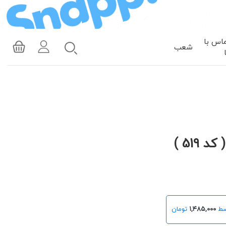
اس با
شعب
519 )
۱,۴۸۵,۰۰۰
تومان