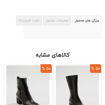
ویژگی های محصول
توضیحات محصول
نظرات کاربران
(
1
)
کالاهای مشابه
 %
50 %
50 %