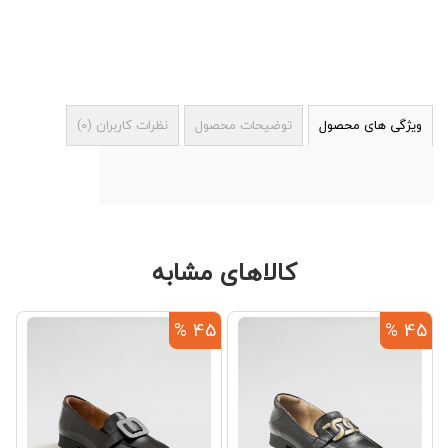
ویژگی های محصول
توضیحات محصول
نظرات کاربران
(
0
)
کالاهای مشابه
%
45 %
45 %