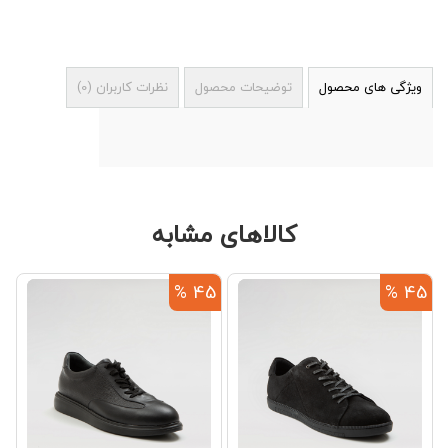
ویژگی های محصول
توضیحات محصول
نظرات کاربران
(
0
)
کالاهای مشابه
%
45 %
45 %