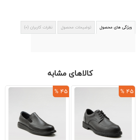
ویژگی های محصول
توضیحات محصول
نظرات کاربران
(
0
)
کالاهای مشابه
%
45 %
45 %