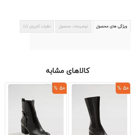
ویژگی های محصول
توضیحات محصول
نظرات کاربران
(
0
)
کالاهای مشابه
 %
50 %
50 %