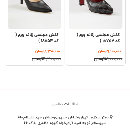
کفش مجلسی زنانه چرم (
کفش مجلسی زنانه چرم (
کد 18553 )
کد 18754 )
۸,۹۶۵,۰۰۰تومان
۹,۹۰۰,۰۰۰تومان
۱۶,۳۰۰,۰۰۰تومان
۱۸,۰۰۰,۰۰۰تومان
اطلاعات تماس
دفتر مرکزی : تهران-خیابان جمهوری-خیابان ظهیرالاسلام-باغ
سپهسالار-کوچه امید آزادیخواه-کوچه مظفری-پلاک 66