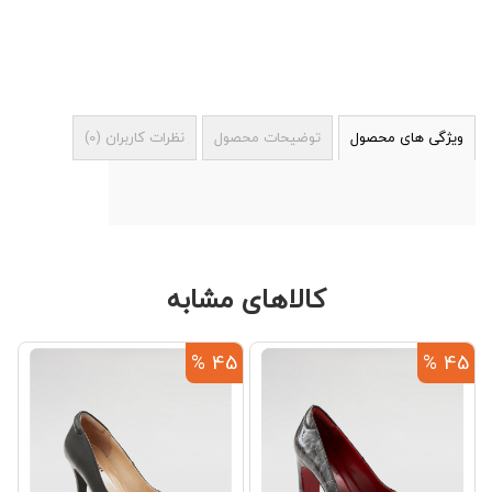
ویژگی های محصول
توضیحات محصول
نظرات کاربران
(
0
)
کالاهای مشابه
%
45 %
45 %