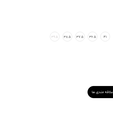
39.5
38.5
37.5
36.5
41
علاقه مندی ها