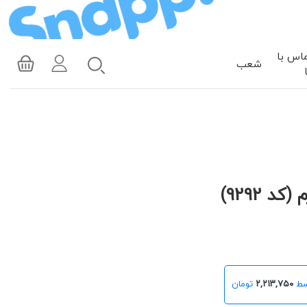
اس با
شعب
 9292)
۲,۲۱۳,۷۵۰
تومان